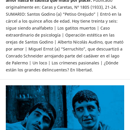
amor hasta el sadista que mató por placer.
Publicado
originalmente en: Caras y Caretas, Nº 1805 (1933), 21-24.
SUMARIO: Santos Godino (a) “Petiso Orejudo” | Entró en la
cárcel a los quince años de edad. Hoy tiene treinta y seis:
sigue siendo analfabeto | Los gatitos muertos | Caso
extraordinario de psicología | Operación estética en las
orejas de Santos Godino | Alberto Nicolás Audino, que mató
por amor | Miguel Ernst (a) “Serruchito”, que descuartizó a
Conrado Schneider arrojando parte del cadáver en el lago
de Palermo | Un loco | Los crímenes pasionales | ¿Dónde
están los grandes delincuentes? En libertad.